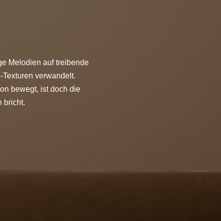
ige Melodien auf treibende
-Texturen verwandelt.
on bewegt, ist doch die
bricht.