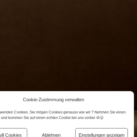
Cookie-Zustimmung verwalten
Unterstützer
Datenschutz
Impressum
rwenden Cookies. Sie mögen Cookies genauso wie wir ? Nehmen Sie einen
t und kommen Sie auf einen echten Cookie bei uns vorbei 🍪😋
will Cookies
Ablehnen
Einstellungen anzeigen