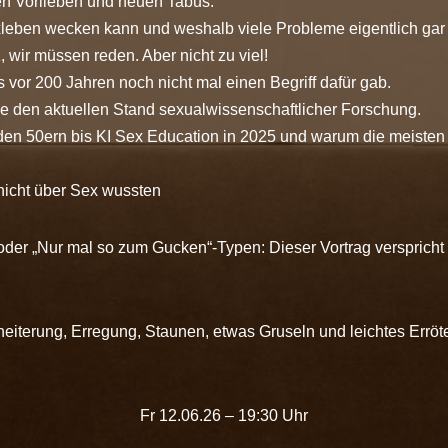
ten Vorlieben und neuen Tabus.
eben wecken kann und weshalb viele Probleme eigentlich gar 
 wir müssen reden. Aber nicht zu viel!
 vor 200 Jahren noch nicht mal einen Begriff dafür gab.
Sie den aktuellen Stand sexualwissenschaftlicher Forschung.
 den 50ern bis KI Sex Education in 2025 und warum die meist
 nicht über Sex wussten
 oder „Nur mal so zum Gucken“-Typen: Dieser Vortrag versprich
iterung, Erregung, Staunen, etwas Gruseln und leichtes Erröte
Fr 12.06.26 – 19:30 Uhr