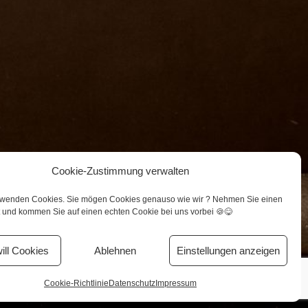
Cookie-Zustimmung verwalten
Unterstützer
Datenschutz
Impressum
rwenden Cookies. Sie mögen Cookies genauso wie wir ? Nehmen Sie einen
t und kommen Sie auf einen echten Cookie bei uns vorbei 🍪😋
will Cookies
Ablehnen
Einstellungen anzeigen
Cookie-Richtlinie
Datenschutz
Impressum