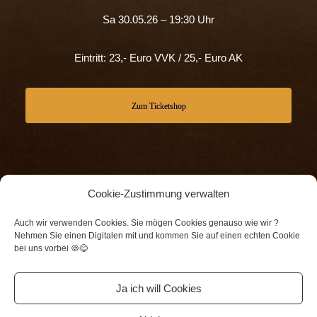
Sa 30.05.26 – 19:30 Uhr
Eintritt: 23,- Euro VVK / 25,- Euro AK
Zum Ticketshop
Cookie-Zustimmung verwalten
Lieferung, Versandkosten, Zahlungsarten, Abgesagte
Auch wir verwenden Cookies. Sie mögen Cookies genauso wie wir ?
Nehmen Sie einen Digitalen mit und kommen Sie auf einen echten Cookie
Veranstaltungen, Gutscheine
bei uns vorbei 🍪😋
Cookie-Richtlinie
Unterstützer
Datenschutz
Impressum
Ja ich will Cookies
Frankfurter Straße 7, 65462 Ginsheim