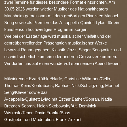
zwei Termine für dieses besondere Format einzurichten. Am
30.05.2026 werden wieder Musiker des Nationaltheaters
Mannheim gemeinsam mit dem großartigen Pianisten Manuel
Seng sowie als Premiere das A-cappella-Quintett Lylac, für ein
künstlerisch hochwertiges Programm sorgen.
Wie bei der Erstauflage wird musikalischer Vielfalt und der
genreübergreifenden Präsentation musikalischer Werke
bewusst Raum gegeben: Klassik, Jazz, Singer-Songwriter..und
es wird sicherlich zum ein oder anderen Crossover kommen.
Wir dürfen uns auf einen wundervoll spannenden Abend freuen!
Mitwirkende: Eva Röthke/Harfe, Christine Wittmann/Cello,
Thomas Keim/Kontrabass, Raphael Nick/Schlagzeug, Manuel
Seng/Klavier sowie das
A-cappella-Quintett Lylac mit Esther Bathelt/Sopran, Nadja
Brezger/ Sopran, Helen Skobowsky/Alt, Dominick
Wiskoski/Tenor, David Franke/Bass
Gastgeber und Moderation: Frank Zinkant