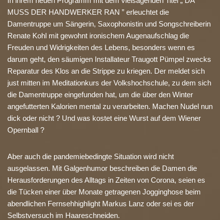
In ihrem neuen Programm mit dem vielsagenden Titel „ DA
MUSS DER HANDWERKER RAN ” erleuchtet die
Damentruppe um Sängerin, Saxophonistin und Songschreiberin
Renate Kohl mit gewohnt ironischem Augenaufschlag die
Freuden und Widrigkeiten des Lebens, besonders wenn es
darum geht, den säumigen Installateur Traugott Pümpel zwecks
Reparatur des Klos an die Strippe zu kriegen. Der meldet sich
just mitten im Meditationkurs der Volkshochschule, zu dem sich
die Damentruppe eingefunden hat, um die über den Winter
angefutterten Kalorien mental zu verarbeiten. Machen Nudel nun
dick oder nicht ? Und was kostet eine Wurst auf dem Wiener
Opernball ?
Aber auch die pandemiebedingte Situation wird nicht
ausgelassen. Mit Galgenhumor beschreiben die Damen die
Herausforderungen des Alltags in Zeiten von Corona, seien es
die Tücken einer über Monate getragenen Jogginghose beim
abendlichen Fernsehhighlight Markus Lanz oder sei es der
Selbstversuch im Haareschneiden.