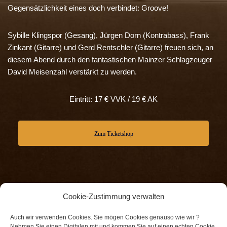
Gegensätzlichkeit eines doch verbindet: Groove!
Sybille Klingspor (Gesang), Jürgen Dorn (Kontrabass), Frank
Zinkant (Gitarre) und Gerd Rentschler (Gitarre) freuen sich, an
diesem Abend durch den fantastischen Mainzer Schlagzeuger
David Meisenzahl verstärkt zu werden.
Eintritt: 17 € VVK / 19 € AK
Zum Ticketshop
Cookie-Zustimmung verwalten
Lieferung, Versandkosten, Zahlungsarten, Abgesagte
Auch wir verwenden Cookies. Sie mögen Cookies genauso wie wir ?
Nehmen Sie einen Digitalen mit und kommen Sie auf einen echten Cookie