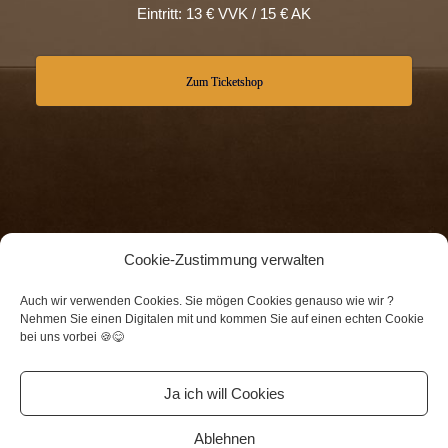
Eintritt: 13 € VVK / 15 € AK
Zum Ticketshop
Cookie-Zustimmung verwalten
Lieferung, Versandkosten, Zahlungsarten, Abgesagte
Auch wir verwenden Cookies. Sie mögen Cookies genauso wie wir ?
Nehmen Sie einen Digitalen mit und kommen Sie auf einen echten Cookie
Veranstaltungen, Gutscheine
bei uns vorbei 🍪😋
Cookie-Richtlinie
Unterstützer
Datenschutz
Impressum
Ja ich will Cookies
Frankfurter Straße 7, 65462 Ginsheim
Ablehnen